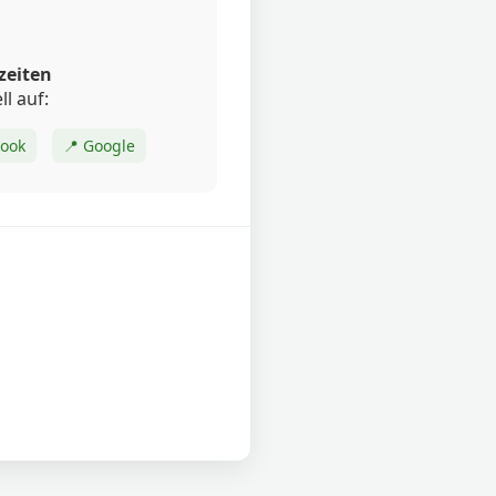
zeiten
ll auf:
book
📍 Google