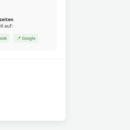
zeiten
ll auf:
book
📍 Google