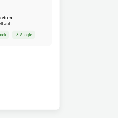
zeiten
ll auf:
book
📍 Google