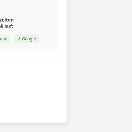
zeiten
ll auf:
book
📍 Google